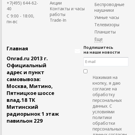
+7(495) 644-62-
Акции
Беспроводные
40
Контакты и часы
наушники
работы
C 9:00 - 18:00,
Умные часы
Trade-In
пн-вс
Телевизоры
Планшеты
Подпишитесь
Главная
на наши новости
Onrad.ru 2013 г.
Официальный
адрес и пункт
Нажимая на
самовывоза:
кнопку, я даю
Москва, Митино,
согласие на
Пятницкое шоссе
обработку
влад.18 ТК
персональных
данных. С
Митинский
условиями
радиорынок 1 этаж
политики
павильон 229
обработки
персональных
данных согласен.