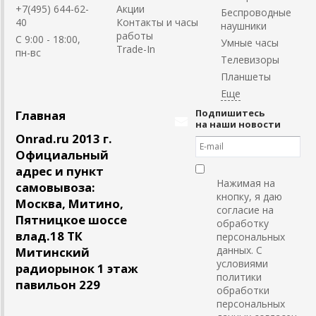
+7(495) 644-62-
Акции
Беспроводные
40
Контакты и часы
наушники
работы
C 9:00 - 18:00,
Умные часы
Trade-In
пн-вс
Телевизоры
Планшеты
Подпишитесь
Главная
на наши новости
Onrad.ru 2013 г.
Официальный
адрес и пункт
Нажимая на
самовывоза:
кнопку, я даю
Москва, Митино,
согласие на
Пятницкое шоссе
обработку
влад.18 ТК
персональных
данных. С
Митинский
условиями
радиорынок 1 этаж
политики
павильон 229
обработки
персональных