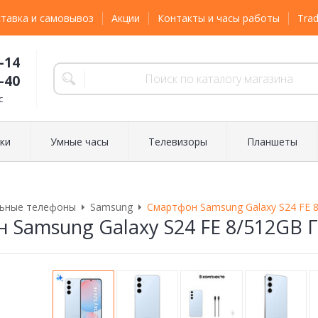
тавка и самовывоз
Акции
Контакты и часы работы
Trad
-14
-40
с
ки
Умные часы
Телевизоры
Планшеты
ьные телефоны
Samsung
Смартфон Samsung Galaxy S24 FE 
 Samsung Galaxy S24 FE 8/512GB 