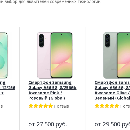
й выбор для любителей современных технологий.
ung
Смартфон Samsung
Смартфон Sams
G 12/256
Galaxy A56 5G, 8/256Gb,
Galaxy A56 5G, 8
 +
Awesome Pink /
Awesome Olive /
Розовый (Global)
Зеленый (Global
ыв
1 отзыв
1 от
от 27 500
руб.
от 29 500
ру