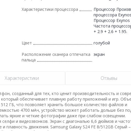
Характеристики процессора
Процессор Произ
процессора Exynos
Процессор Exynos 
Частота процессор
+ 2.9 + 2.6 + 1.95.
Цвет
голубой
Расположение сканера отпечатка
экран
пальца
Характеристики
Отзывы
ртфон, созданный для тех, кто ценит производительность и сов
, который обеспечивает плавную работу приложений и игр. Объ
– 512 ГБ, что позволяет хранить большое количество файлов и
емкостью 4700 мАч, устройство может работать дольше без по
лать яркие и четкие фотографии даже при слабом освещении.
 селфи и видеозвонков. Экран с диагональю 6,6 дюймов и часто
 и плавность движения. Samsung Galaxy S24 FE 8/512GB Серый –