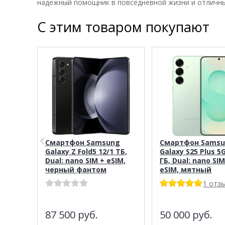
надежный помощник в повседневной жизни и отличны
С этим товаром покупают
Смартфон Samsung
Смартфон Sams
Galaxy Z Fold5 12/1 ТБ,
Galaxy S25 Plus 5
Dual: nano SIM + eSIM,
ГБ, Dual: nano SIM
черный фантом
eSIM, мятный
1 отз
87 500
руб.
50 000
руб.