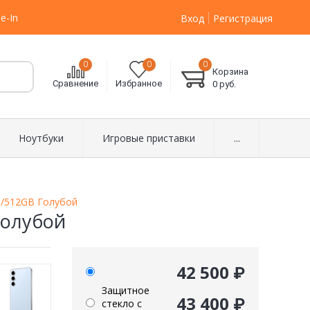
e-In
Вход
Регистрация
0
0
0
Корзина
Сравнение
Избранное
0
руб.
Ноутбуки
Игровые приставки
...
8/512GB Голубой
Голубой
42 500 ₽
Защитное
43 400 ₽
стекло с