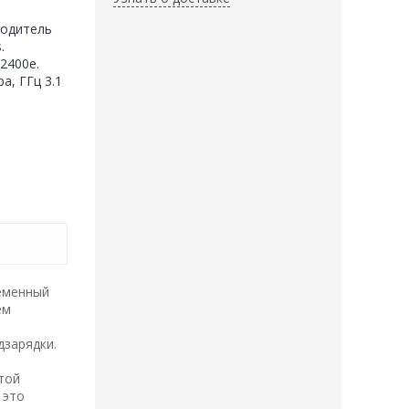
водитель
.
2400e.
а, ГГц 3.1
ременный
ем
дзарядки.
той
 это