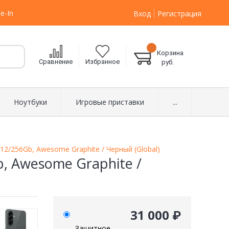
e-In
Вход
Регистрация
Корзина
Сравнение
Избранное
руб.
Ноутбуки
Игровые приставки
...
2/256Gb, Awesome Graphite / Черный (Global)
, Awesome Graphite /
31 000 ₽
Защитное