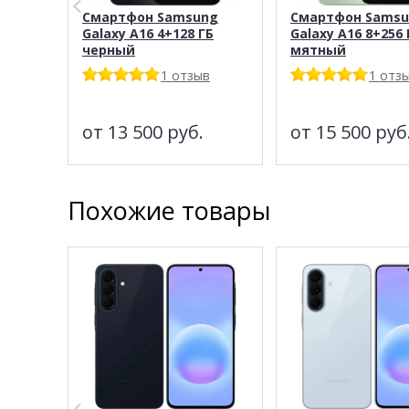
Смартфон Samsung
Смартфон Sams
Galaxy A16 4+128 ГБ
Galaxy A16 8+256 
черный
мятный
1 отзыв
1 отз
от 13 500
руб.
от 15 500
руб
Похожие товары