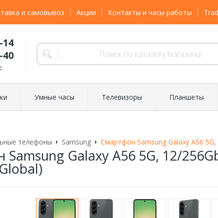
тавка и самовывоз
Акции
Контакты и часы работы
Trad
-14
-40
с
ки
Умные часы
Телевизоры
Планшеты
ьные телефоны
Samsung
Смартфон Samsung Galaxy A56 5G, 1
 Samsung Galaxy A56 5G, 12/256Gb
Global)