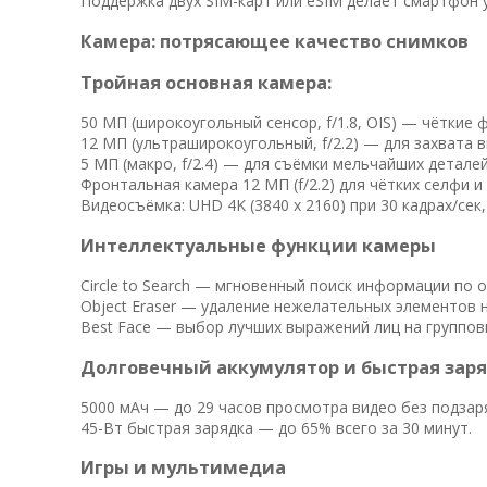
Поддержка двух SIM-карт или eSIM делает смартфон 
Камера: потрясающее качество снимков
Тройная основная камера:
50 МП (широкоугольный сенсор, f/1.8, OIS) — чёткие 
12 МП (ультраширокоугольный, f/2.2) — для захвата
5 МП (макро, f/2.4) — для съёмки мельчайших детале
Фронтальная камера 12 МП (f/2.2) для чётких селфи и
Видеосъёмка: UHD 4K (3840 x 2160) при 30 кадрах/сек
Интеллектуальные функции камеры
Circle to Search — мгновенный поиск информации по 
Object Eraser — удаление нежелательных элементов 
Best Face — выбор лучших выражений лиц на группов
Долговечный аккумулятор и быстрая зар
5000 мАч — до 29 часов просмотра видео без подзар
45-Вт быстрая зарядка — до 65% всего за 30 минут.
Игры и мультимедиа