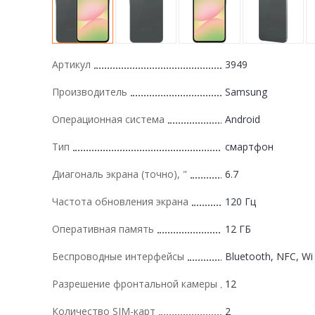
Артикул
3949
Производитель
Samsung
Операционная система
Android
Тип
смартфон
Диагональ экрана (точно), "
6.7
Частота обновления экрана
120 Гц
Оперативная память
12 ГБ
Беспроводные интерфейсы
Bluetooth, NFC, Wi 
Разрешение фронтальной камеры
12
Количество SIM-карт
2