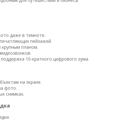
удобным для путешествий и бизнеса.
фото даже в темноте.
 впечатляющих пейзажей.
й крупным планом.
 видеозвонков.
, поддержка 10-кратного цифрового зума.
объектам на экране.
на фото.
ых снимках.
ядка
ядки.