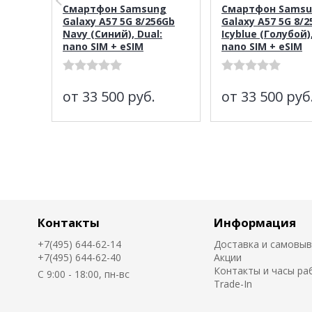
Смартфон Samsung
Смартфон Sams
Galaxy A57 5G 8/256Gb
Galaxy A57 5G 8/
Navy (Синий), Dual:
Icyblue (Голубой),
nano SIM + eSIM
nano SIM + eSIM
от 33 500
руб.
от 33 500
руб
Контакты
Информация
+7(495) 644-62-14
Доставка и самовы
+7(495) 644-62-40
Акции
Контакты и часы ра
C 9:00 - 18:00, пн-вс
Trade-In