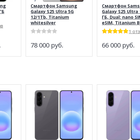
ung
Смартфон Samsung
Смартфон Sams
ГБ
Galaxy S25 Ultra 5G
Galaxy S25 Ultra
12/1Tb, Titanium
ГБ, Dual: nano SI
whitesilver
eSIM, Titanium B
ыв
1 от
.
78 000
руб.
66 000
руб.