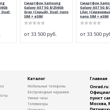
ung
Смартфон Samsung
Смартфон Sams
256Gb
Galaxy A57 5G 8/256Gb
Galaxy A57 5G 8
 Dual:
Gray (Серый), Dual: nano
Lilac (Сиреневый
SIM + eSIM
nano SIM + eSIM
.
от 33 500
руб.
от 33 500
ру
Каталог
Главная
воз
Мобильные телефоны
Onrad.ru 
Официал
Беспроводные наушники
боты
пункт са
Умные часы
Москва, 
Телевизоры
Пятницк
Планшеты