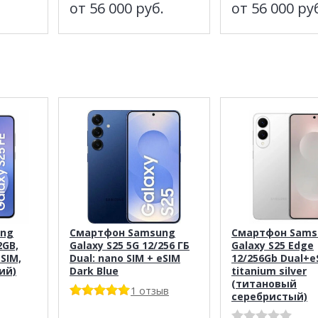
от 56 000
руб.
от 56 000
ру
ung
Смартфон Samsung
Смартфон Sams
2GB,
Galaxy S25 5G 12/256 ГБ
Galaxy S25 Edge
eSIM,
Dual: nano SIM + eSIM
12/256Gb Dual+e
ий)
Dark Blue
titаnium silver
(титанoвый
1 отзыв
cepeбристый)