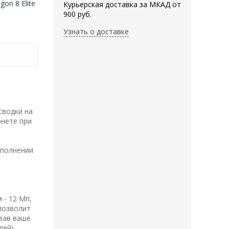
on 8 Elite
Курьерская доставка за МКАД от
900 руб.
Узнать о доставке
сводки на
рнете при
ыполнении
 - 12 Мп,
позволит
вав ваше
ей).