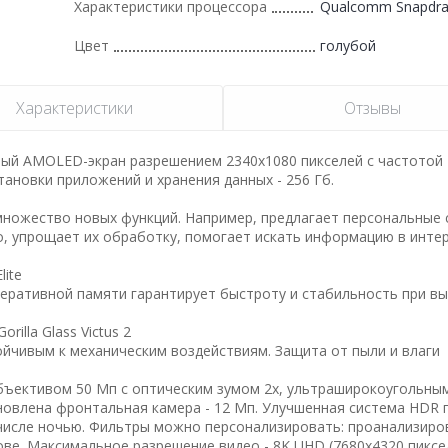
Характеристики процессора
Qualcomm Snapdrag
Цвет
голубой
Характеристики
Отзывы
вый AMOLED-экран разрешением 2340x1080 пикселей с частотой
ановки приложений и хранения данных - 256 Гб.
ножество новых функций. Например, предлагает персональные 
ео, упрощает их обработку, помогает искать информацию в инте
ite
оперативной памяти гарантирует быстроту и стабильность при в
illa Glass Victus 2
йчивым к механическим воздействиям. Защита от пыли и влаги
ъективом 50 Мп с оптическим зумом 2х, ультраширокоугольным
ановлена фронтальная камера - 12 Мп. Улучшенная система HDR 
 числе ночью. Фильтры можно персонализировать: проанализиро
ве. Максимальное разрешение видео - 8K UHD (7680x4320 пиксел