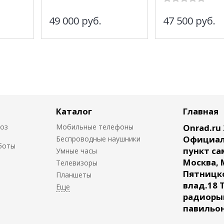
49 000
руб.
47 500
руб.
Каталог
Главная
воз
Мобильные телефоны
Onrad.ru 
Официал
Беспроводные наушники
боты
пункт са
Умные часы
Москва, 
Телевизоры
Пятницк
Планшеты
влад.18 
радиорын
павильон