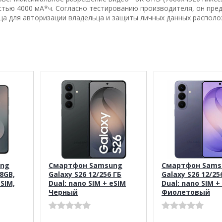
тью 4000 мА*ч. Согласно тестированию производителя, он пре
ьца для авторизации владельца и защиты личных данных располо
ung
Смартфон Samsung
Смартфон Sams
28GB,
Galaxy S26 12/256 ГБ
Galaxy S26 12/25
eSIM,
Dual: nano SIM + eSIM
Dual: nano SIM +
Черный
Фиолетовый