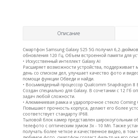
Описание
Смартфон Samsung Galaxy S25 5G получил 6,2-дюймо
обновления 120 Гц. Объем встроенной памяти для уст
• Искусственный интеллект Galaxy AI
Расширяет возможности устройства, поддерживает м
день со списком дел, улучшает качество фото и вид
помощи функции Обведи и найди.
• Восьмиядерный процессор Qualcomm Snapdragon 8 El
Создан специально для Galaxy. В сочетании с 12 Гб 
задач любой сложности.
• Алюминиевая рамка и ударопрочное стекло Corning Gor
Повышают прочность корпуса, делают его более усто
соответствует стандарту IP68.
Тыловой блок камер представлен широкоугольным об
телефото с оптическим зумом 3х - 10 Мп. Также уст
получать более четкое и качественное видео, в том
любимое фото, смартфон создаст фильтр на его осно