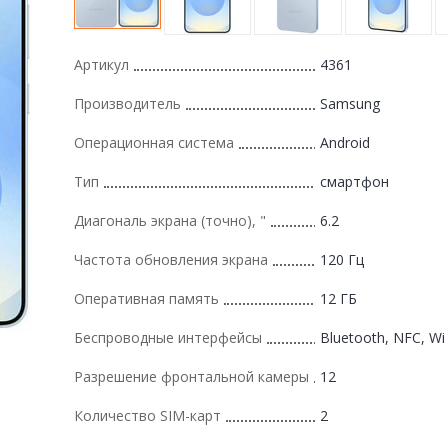
Артикул
4361
Производитель
Samsung
Операционная система
Android
Тип
смартфон
Диагональ экрана (точно), "
6.2
Частота обновления экрана
120 Гц
Оперативная память
12 ГБ
Беспроводные интерфейсы
Bluetooth, NFC, Wi 
Разрешение фронтальной камеры
12
Количество SIM-карт
2