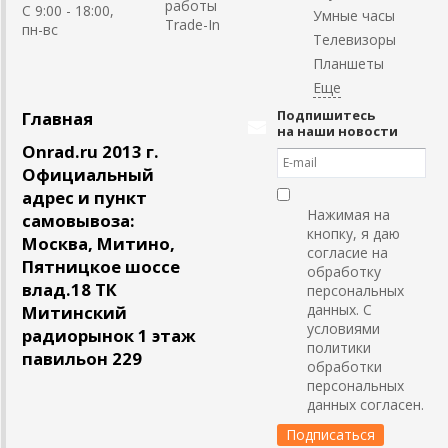
работы
C 9:00 - 18:00,
Умные часы
Trade-In
пн-вс
Телевизоры
Планшеты
Подпишитесь
Главная
на наши новости
Onrad.ru 2013 г.
Официальный
адрес и пункт
Нажимая на
самовывоза:
кнопку, я даю
Москва, Митино,
согласие на
Пятницкое шоссе
обработку
влад.18 ТК
персональных
данных. С
Митинский
условиями
радиорынок 1 этаж
политики
павильон 229
обработки
персональных
данных согласен.