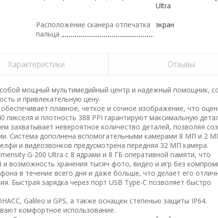
Ultra
Расположение сканера отпечатка
экран
пальца
Характеристики
Отзывы
т собой мощный мультимедийный центр и надежный помощник, 
сть и привлекательную цену.
 обеспечивает плавное, четкое и сочное изображение, что оцен
40 пикселя и плотность 388 PPI гарантируют максимальную дета
ем захватывает невероятное количество деталей, позволяя со
и. Система дополнена вспомогательными камерами 8 МП и 2 М
селфи и видеозвонков предусмотрена передняя 32 MП камера.
sity G-200 Ultra с 8 ядрами и 8 ГБ оперативной памяти, что
и возможность хранения тысяч фото, видео и игр без компром
фона в течение всего дня и даже больше, что делает его отли
ия. Быстрая зарядка через порт USB Type-C позволяет быстро
СС, Galileo и GPS, а также оснащен степенью защиты IP64.
чивают комфортное использование.