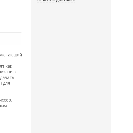
сочетающий
ят как
лизацию.
здавать
П для
иссов.
чным