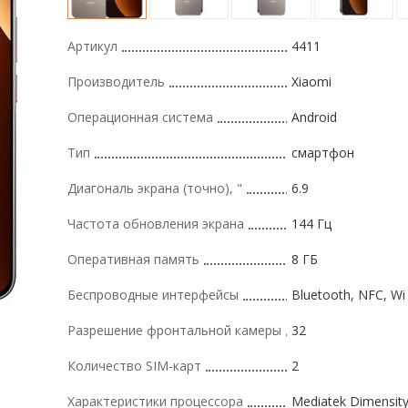
Артикул
4411
Производитель
Xiaomi
Операционная система
Android
Тип
смартфон
Диагональ экрана (точно), "
6.9
Частота обновления экрана
144 Гц
Оперативная память
8 ГБ
Беспроводные интерфейсы
Bluetooth, NFC, Wi 
Разрешение фронтальной камеры
32
Количество SIM-карт
2
Характеристики процессора
Mediatek Dimensit