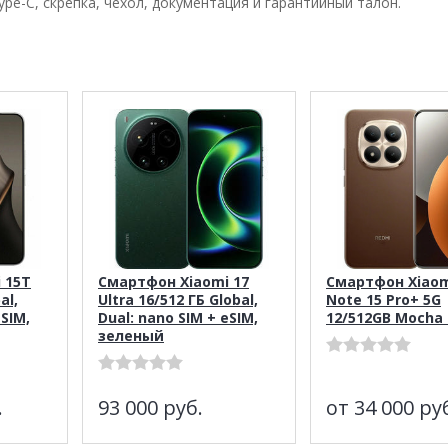
pe-C, скрепка, чехол, документация и гарантийный талон.
 15T
Смартфон Xiaomi 17
Смартфон Xiaom
al,
Ultra 16/512 ГБ Global,
Note 15 Pro+ 5G
eSIM,
Dual: nano SIM + eSIM,
12/512GB Mocha
зеленый
.
93 000
руб.
от 34 000
ру