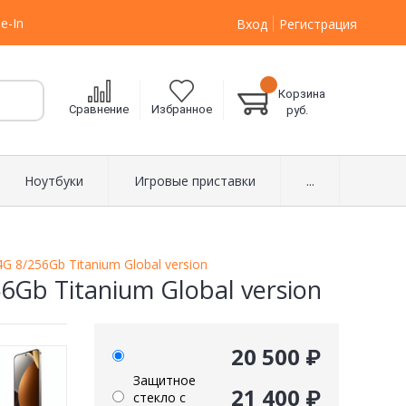
e-In
Вход
Регистрация
Корзина
Сравнение
Избранное
руб.
Ноутбуки
Игровые приставки
...
G 8/256Gb Titanium Global version
6Gb Titanium Global version
20 500 ₽
Защитное
21 400 ₽
стекло с