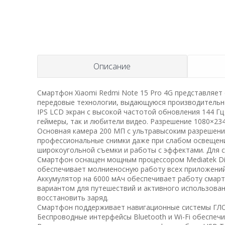
Описание
Смартфон Xiaomi Redmi Note 15 Pro 4G представляе
передовые технологии, выдающуюся производительно
IPS LCD экран с высокой частотой обновления 144 Гц
геймеры, так и любители видео. Разрешение 1080×23
Основная камера 200 МП с ультравысоким разрешени
профессиональные снимки даже при слабом освещени
широкоугольной съемки и работы с эффектами. Для 
Смартфон оснащен мощным процессором Mediatek Dimen
обеспечивает молниеносную работу всех приложений 
Аккумулятор на 6000 мАч обеспечивает работу смарт
вариантом для путешествий и активного использован
восстановить заряд.
Смартфон поддерживает навигационные системы ГЛОНА
Беспроводные интерфейсы Bluetooth и Wi-Fi обеспе