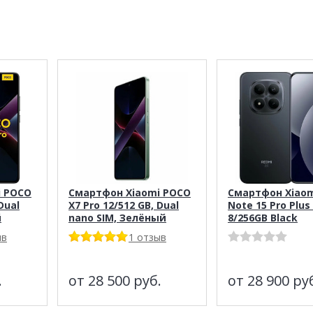
i POCO
Смартфон Xiaomi POCO
Смартфон Xiaom
Dual
X7 Pro 12/512 GB, Dual
Note 15 Pro Plus
й
nano SIM, Зелёный
8/256GB Black
ыв
1 отзыв
.
от 28 500
руб.
от 28 900
ру