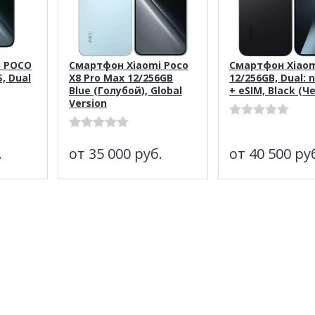
i POCO
Смартфон Xiaomi Poco
Смартфон Xiaom
Б, Dual
X8 Pro Max 12/256GB
12/256GB, Dual: 
Blue (Голубой), Global
+ eSIM, Black (
Version
.
от 35 000
руб.
от 40 500
ру