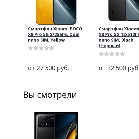
Смартфон Xiaomi POCO
Смартфон Xiaom
X8 Pro 5G 8/256ГБ, Dual
X8 Pro 5G 12/512Г
nano SIM, Yellow
nano SIM, Black
(Черный)
от 27 500
руб.
от 32 500
руб
Вы смотрели