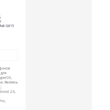
;
;
ali G615
ефонов
 для
yperOS,
а. Являясь
C,
oost 2.0,
Pro,