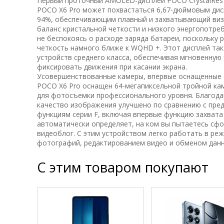
Первый проточный AMOLED-дисплей POCO CrystalRes 
POCO X6 Pro может похвастаться 6,67-дюймовым дисп
94%, обеспечивающим плавный и захватывающий визуа
баланс кристальной четкости и низкого энергопотреб
не беспокоясь о расходе заряда батареи, поскольку 
четкость намного ближе к WQHD +. Этот дисплей так
устройств среднего класса, обеспечивая мгновенную 
фиксировать движения при касании экрана.
Усовершенствованные камеры, впервые оснащенные O
POCO X6 Pro оснащен 64-мегапиксельной тройной ка
для фотосъемки профессионального уровня. Благода
качество изображения улучшено по сравнению с пре
функциям серии F, включая впервые функцию захвата
автоматически определяет, на ком вы пытаетесь сфо
видеоблог. С этим устройством легко работать в ре
фотографий, редактированием видео и обменом данны
С этим товаром покупают