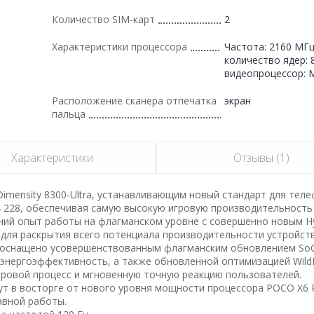
Количество SIM-карт
2
Характеристики процессора
Частота: 2160 МГц
количество ядер: 8
видеопроцессор: M
Расположение сканера отпечатка
экран
пальца
Характеристики
Отзывы (1)
imensity 8300-Ultra, устанавливающим новый стандарт для тел
64 228, обеспечивая самую высокую игровую производительность
нний опыт работы на флагманском уровне с совершенно новым H
для раскрытия всего потенциала производительности устройств
 оснащено усовершенствованным флагманским обновлением So
нергоэффективность, а также обновленной оптимизацией WildB
гровой процесс и мгновенную точную реакцию пользователей.
т в восторге от нового уровня мощности процессора POCO X6 
авной работы.