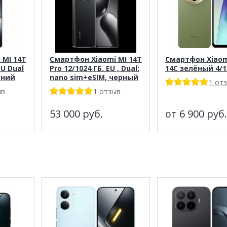
 MI 14T
Смартфон Xiaomi MI 14T
Смартфон Xiaom
EU Dual
Pro 12/1024 ГБ. EU , Dual:
14C зелёный 4/
иний
nano sim+eSIM, черный
1 от
ыв
1 отзыв
53 000
руб.
от 6 900
руб.