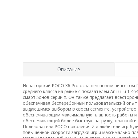
Описание
Новаторский POCO X6 Pro оснащен новым чипсетом D
среднего класса на рынке с показателем AnTuTu 1 4
смартфонов серии X. Он также предлагает всесторо
обеспечивая бесперебойный пользовательский опыт 
выдающимся выбором в своем сегменте, устройство
обеспечивающим максимальную плавность работы и э
обеспечивающей более быструю загрузку, плавный и
Пользователи POCO поколения Z и любители игр буду
повышенной скорости загрузки игр и максимально пл