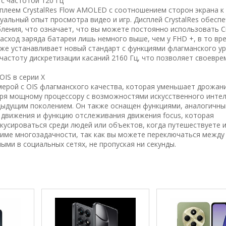
с частотой 120 Гц
леем CrystalRes Flow AMOLED с соотношением сторон экрана к 
льный опыт просмотра видео и игр. Дисплей CrystalRes обесп
ления, что означает, что вы можете постоянно использовать Cr
расход заряда батареи лишь немного выше, чем у FHD +, в то вр
же устанавливает новый стандарт с функциями флагманского у
частоту дискретизации касаний 2160 Гц, что позволяет своевр
IS в серии X
мерой с OIS флагманского качества, которая уменьшает дрожан
ря мощному процессору с возможностями искусственного инте
дыдущим поколением. Он также оснащен функциями, аналогичн
 движения и функцию отслеживания движения focus, которая
кусироваться среди людей или объектов, когда путешествуете 
жиме многозадачности, так как вы можете переключаться между
ми в социальных сетях, не пропуская ни секунды.