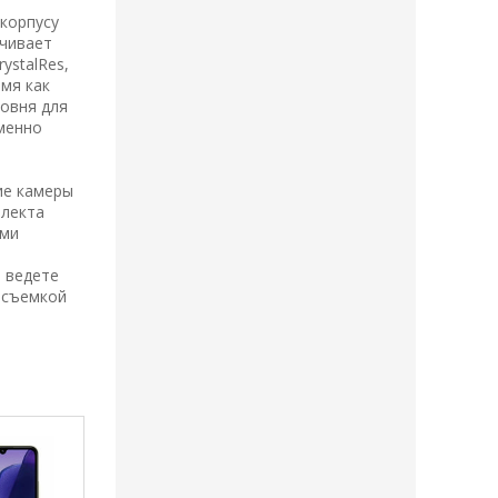
корпусу
ечивает
ystalRes,
емя как
ровня для
еменно
ие камеры
ллекта
ыми
и ведете
 съемкой