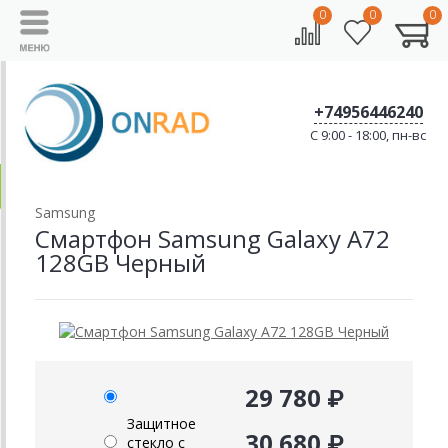
0
0
0
+74956446240
C 9:00 - 18:00, пн-вс
Samsung
Смартфон Samsung Galaxy A72
128GB Черный
29 780 ₽
Защитное
30 680 ₽
стекло с