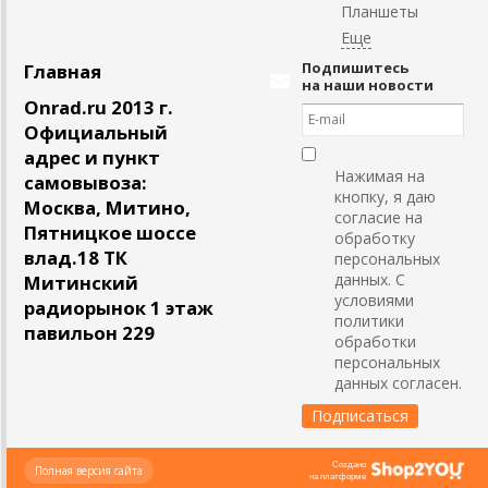
Планшеты
Подпишитесь
Главная
на наши новости
Onrad.ru 2013 г.
Официальный
адрес и пункт
Нажимая на
самовывоза:
кнопку, я даю
Москва, Митино,
согласие на
Пятницкое шоссе
обработку
влад.18 ТК
персональных
данных. С
Митинский
условиями
радиорынок 1 этаж
политики
павильон 229
обработки
персональных
данных согласен.
Создано
Полная версия сайта
на платформе