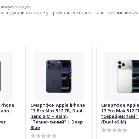
 документация.
нное и функциональное устройство, которое станет незаменимым
iPhone
Смартфон Apple iPhone
Смартфон Apple
nano-
17 Pro Max 512 ГБ, Dual:
17 Pro Max 512 Г
nano SIM + eSim,
"Cеребристый" |
ver
"Темно-синий" | Deep
(Dual eSIM)
Blue