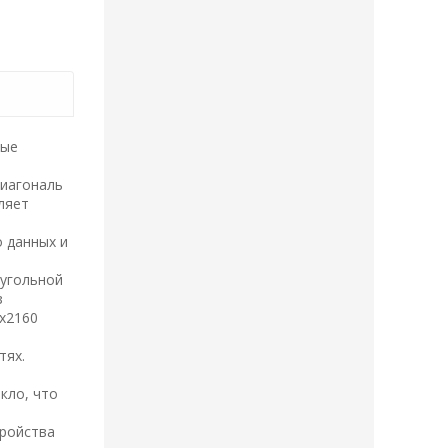
вые
Диагональ
ляет
 данных и
оугольной
з
x2160
тях.
кло, что
тройства