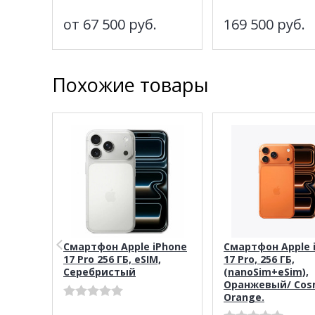
от 67 500
руб.
169 500
руб.
Похожие товары
Смартфон Apple iPhone
Смартфон Apple 
17 Pro 256 ГБ, eSIM,
17 Pro, 256 ГБ,
Серебристый
(nanoSim+eSim),
Оранжевый/ Cos
Orange.