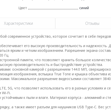
Цвет
синий
Характеристики
Отзывы
собой современное устройство, которое сочетает в себе передо
обеспечивает его высокую производительность и надежность. 
даться ярким и четким изображением. Разрешение экрана состав
20 Гц.
встроенной памяти, что позволяет хранить большое количество
высокую производительность и быстродействие устройства.
вами: основной камерой с разрешением 144.0 МП, сверхширок
лизация изображения, вспышка True Tone и крышка объектива и
ркими. Максимальное разрешение видеосъемки составляет 3840
TE, 5G, что позволяет использовать его в разных условиях и се
Wi-Fi.
 устойчивым к пыли и влаге. Материал корпуса - алюминий и сте
дку, а также имеет разъем для наушников USB Type-C. Вес ус