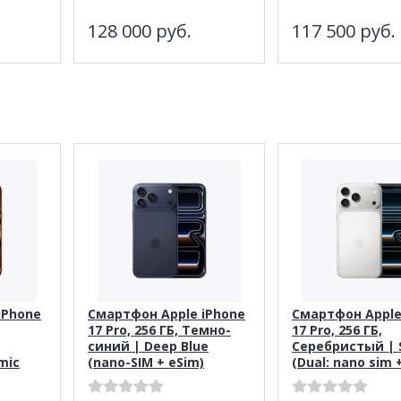
128 000
руб.
117 500
руб.
iPhone
Смартфон Apple iPhone
Смартфон Apple
17 Pro, 256 ГБ, Темно-
17 Pro, 256 ГБ,
синий | Deep Blue
Cеребристый | S
mic
(nano-SIM + eSim)
(Dual: nano sim 