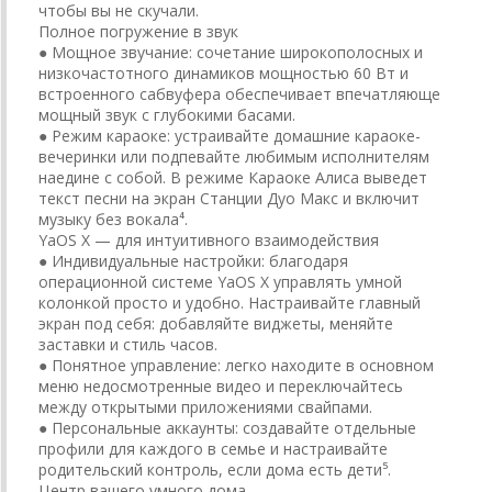
чтобы вы не скучали.
Полное погружение в звук
● Мощное звучание: сочетание широкополосных и
низкочастотного динамиков мощностью 60 Вт и
встроенного сабвуфера обеспечивает впечатляюще
мощный звук с глубокими басами.
● Режим караоке: устраивайте домашние караоке-
вечеринки или подпевайте любимым исполнителям
наедине с собой. В режиме Караоке Алиса выведет
текст песни на экран Станции Дуо Макс и включит
музыку без вокала⁴.
YaOS Х — для интуитивного взаимодействия
● Индивидуальные настройки: благодаря
операционной системе YaOS X управлять умной
колонкой просто и удобно. Настраивайте главный
экран под себя: добавляйте виджеты, меняйте
заставки и стиль часов.
● Понятное управление: легко находите в основном
меню недосмотренные видео и переключайтесь
между открытыми приложениями свайпами.
● Персональные аккаунты: создавайте отдельные
профили для каждого в семье и настраивайте
родительский контроль, если дома есть дети⁵.
Центр вашего умного дома