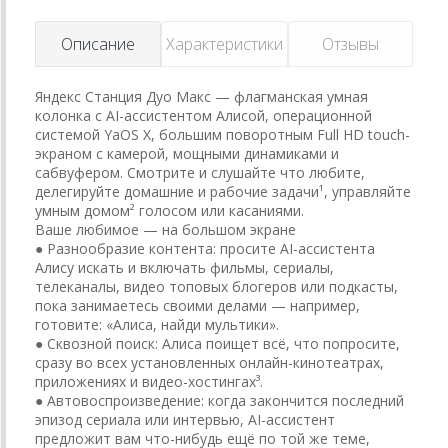
Описание
Характеристики
Отзывы
Яндекс Станция Дуо Макс — флагманская умная
колонка с AI-ассистентом Алисой, операционной
системой YaOS X, большим поворотным Full HD touch-
экраном с камерой, мощными динамиками и
сабвуфером. Смотрите и слушайте что любите,
делегируйте домашние и рабочие задачи¹, управляйте
умным домом² голосом или касаниями.
Ваше любимое — на большом экране
● Разнообразие контента: просите AI-ассистента
Алису искать и включать фильмы, сериалы,
телеканалы, видео топовых блогеров или подкасты,
пока занимаетесь своими делами — например,
готовите: «Алиса, найди мультики».
● Сквозной поиск: Алиса поищет всё, что попросите,
сразу во всех установленных онлайн-кинотеатрах,
приложениях и видео-хостингах³.
● Автовоспроизведение: когда закончится последний
эпизод сериала или интервью, AI-ассистент
предложит вам что-нибудь ещё по той же теме,