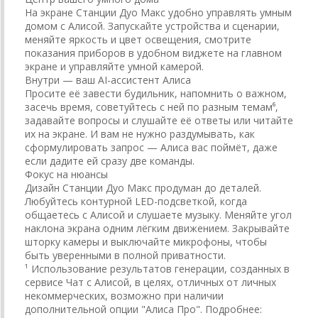
На экране Станции Дуо Макс удобно управлять умным
домом с Алисой. Запускайте устройства и сценарии,
меняйте яркость и цвет освещения, смотрите
показания приборов в удобном виджете на главном
экране и управляйте умной камерой.
Внутри — ваш AI-ассистент Алиса
Просите её завести будильник, напомнить о важном,
засечь время, советуйтесь с ней по разным темам⁶,
задавайте вопросы и слушайте её ответы или читайте
их на экране. И вам не нужно раздумывать, как
сформулировать запрос — Алиса вас поймёт, даже
если дадите ей сразу две команды.
Фокус на нюансы
Дизайн Станции Дуо Макс продуман до деталей.
Любуйтесь контурной LED-подсветкой, когда
общаетесь с Алисой и слушаете музыку. Меняйте угол
наклона экрана одним лёгким движением. Закрывайте
шторку камеры и выключайте микрофоны, чтобы
быть уверенными в полной приватности.
¹ Использование результатов генерации, созданных в
сервисе Чат с Алисой, в целях, отличных от личных
некоммерческих, возможно при наличии
дополнительной опции "Алиса Про". Подробнее: