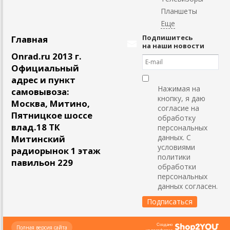
Планшеты
Подпишитесь
Главная
на наши новости
Onrad.ru 2013 г.
Официальный
адрес и пункт
Нажимая на
самовывоза:
кнопку, я даю
Москва, Митино,
согласие на
Пятницкое шоссе
обработку
влад.18 ТК
персональных
данных. С
Митинский
условиями
радиорынок 1 этаж
политики
павильон 229
обработки
персональных
данных согласен.
Создано
Полная версия сайта