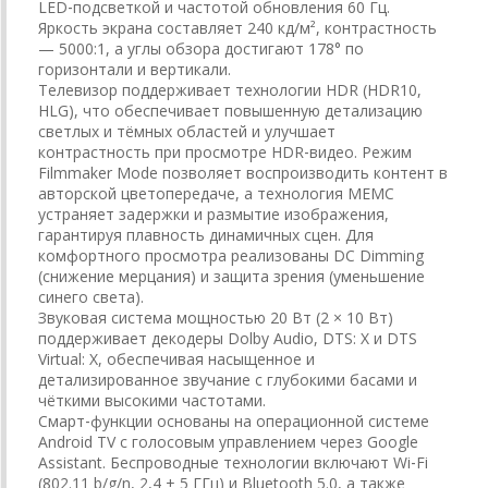
LED‑подсветкой и частотой обновления 60 Гц.
Яркость экрана составляет 240 кд/м², контрастность
— 5000:1, а углы обзора достигают 178° по
горизонтали и вертикали.
Телевизор поддерживает технологии HDR (HDR10,
HLG), что обеспечивает повышенную детализацию
светлых и тёмных областей и улучшает
контрастность при просмотре HDR‑видео. Режим
Filmmaker Mode позволяет воспроизводить контент в
авторской цветопередаче, а технология MEMC
устраняет задержки и размытие изображения,
гарантируя плавность динамичных сцен. Для
комфортного просмотра реализованы DC Dimming
(снижение мерцания) и защита зрения (уменьшение
синего света).
Звуковая система мощностью 20 Вт (2 × 10 Вт)
поддерживает декодеры Dolby Audio, DTS: X и DTS
Virtual: X, обеспечивая насыщенное и
детализированное звучание с глубокими басами и
чёткими высокими частотами.
Смарт‑функции основаны на операционной системе
Android TV с голосовым управлением через Google
Assistant. Беспроводные технологии включают Wi‑Fi
(802.11 b/g/n, 2,4 + 5 ГГц) и Bluetooth 5.0, а также