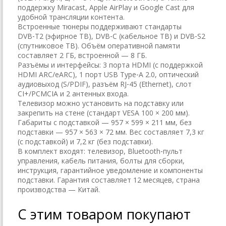
поддержку Miracast, Apple AirPlay и Google Cast для
удобной трансляции контента.
Встроенные тюнеры поддерживают стандарты
DVB‑T2 (эфирное ТВ), DVB‑C (кабельное ТВ) и DVB‑S2
(спутниковое ТВ). Объём оперативной памяти
составляет 2 ГБ, встроенной — 8 ГБ.
Разъёмы и интерфейсы: 3 порта HDMI (с поддержкой
HDMI ARC/eARC), 1 порт USB Type‑A 2.0, оптический
аудиовыход (S/PDIF), разъём RJ‑45 (Ethernet), слот
CI+/PCMCIA и 2 антенных входа.
Телевизор можно установить на подставку или
закрепить на стене (стандарт VESA 100 × 200 мм).
Габариты с подставкой — 957 × 599 × 211 мм, без
подставки — 957 × 563 × 72 мм. Вес составляет 7,3 кг
(с подставкой) и 7,2 кг (без подставки).
В комплект входят: телевизор, Bluetooth‑пульт
управления, кабель питания, болты для сборки,
инструкция, гарантийное уведомление и компоненты
подставки. Гарантия составляет 12 месяцев, страна
производства — Китай.
С этим товаром покупают