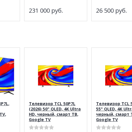
231 000
руб.
26 500
руб.
P7L,
Телевизор TCL 50P7L
Телевизор TCL 
(2026) 50" QLED, 4K Ultra
55" QLED, 4K Ultr
TV,
HD, черный, смарт ТВ,
черный, смарт 
Google TV
Google TV