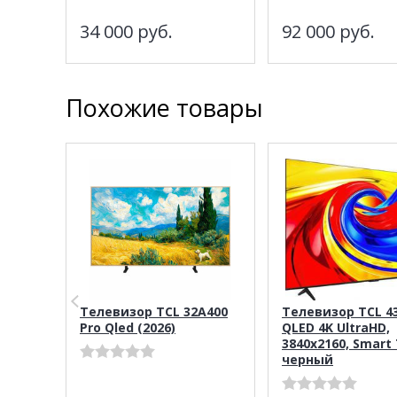
34 000
руб.
92 000
руб.
Похожие товары
Телевизор TCL 32A400
Телевизор TCL 43
Pro Qled (2026)
QLED 4K UltraHD,
3840x2160, Smart 
черный