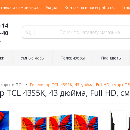
тавка и самовывоз
Акции
Контакты и часы работы
Trad
-14
-40
с
ки
Умные часы
Телевизоры
Планшеты
изоры
TCL
Телевизор TCL 43S5K, 43 дюйма, Full HD, смарт ТВ
 TCL 43S5K, 43 дюйма, Full HD, с