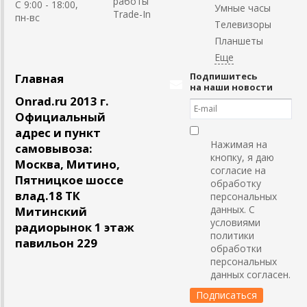
работы
C 9:00 - 18:00,
Умные часы
Trade-In
пн-вс
Телевизоры
Планшеты
Подпишитесь
Главная
на наши новости
Onrad.ru 2013 г.
Официальный
адрес и пункт
Нажимая на
самовывоза:
кнопку, я даю
Москва, Митино,
согласие на
Пятницкое шоссе
обработку
влад.18 ТК
персональных
данных. С
Митинский
условиями
радиорынок 1 этаж
политики
павильон 229
обработки
персональных
данных согласен.