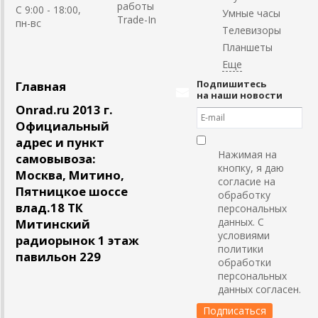
работы
C 9:00 - 18:00,
Умные часы
Trade-In
пн-вс
Телевизоры
Планшеты
Подпишитесь
Главная
на наши новости
Onrad.ru 2013 г.
Официальный
адрес и пункт
Нажимая на
самовывоза:
кнопку, я даю
Москва, Митино,
согласие на
Пятницкое шоссе
обработку
влад.18 ТК
персональных
данных. С
Митинский
условиями
радиорынок 1 этаж
политики
павильон 229
обработки
персональных
данных согласен.