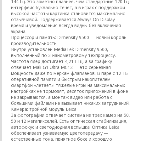
144 Гц. Это заметно плавнее, чем стандартные 120 Гц:
интерфейс буквально течёт, а в играх с поддержкой
высокой частоты картинка становится максимально
отзывчивой. Поддерживается Always On Display —
время и уведомления всегда видны без включения
экрана.
Процессор и память: Dimensity 9500 — новый король
производительности
Внутри установлен MediaTek Dimensity 9500,
выполненный по 3-нанометровому техпроцессу.
Частота ядер достигает 4,21 ГГц, а за графику
отвечает Mali-G1 Ultra MC12 — это серьёзная
мощность даже по меркам флагманов. В паре с 12 ГБ
оперативной памяти и быстрым накопителем
смартфон «летает»: тяжёлые игры на максимальных
настройках не тормозят, десяток приложений в фоне
не закрываются, а монтаж видео или работа с
большими файлами не вызывает никаких затруднений.
Камера: тройной модуль Leica
За фотографии отвечает система из трёх камер на 50,
50 и 12 мегапикселей. Есть оптическая стабилизация,
автофокус и светодиодная вспышка. Оптика Leica
обеспечивает узнаваемую цветопередачу —
естественные тона, приятное боке и хорошую