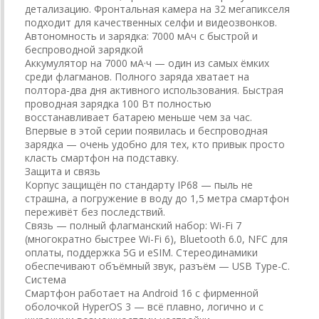
детализацию. Фронтальная камера на 32 мегапикселя
подходит для качественных селфи и видеозвонков.
Автономность и зарядка: 7000 мАч с быстрой и
беспроводной зарядкой
Аккумулятор на 7000 мА·ч — один из самых ёмких
среди флагманов. Полного заряда хватает на
полтора-два дня активного использования. Быстрая
проводная зарядка 100 Вт полностью
восстанавливает батарею меньше чем за час.
Впервые в этой серии появилась и беспроводная
зарядка — очень удобно для тех, кто привык просто
класть смартфон на подставку.
Защита и связь
Корпус защищён по стандарту IP68 — пыль не
страшна, а погружение в воду до 1,5 метра смартфон
переживёт без последствий.
Связь — полный флагманский набор: Wi-Fi 7
(многократно быстрее Wi-Fi 6), Bluetooth 6.0, NFC для
оплаты, поддержка 5G и eSIM. Стереодинамики
обеспечивают объёмный звук, разъём — USB Type-C.
Система
Смартфон работает на Android 16 с фирменной
оболочкой HyperOS 3 — всё плавно, логично и с