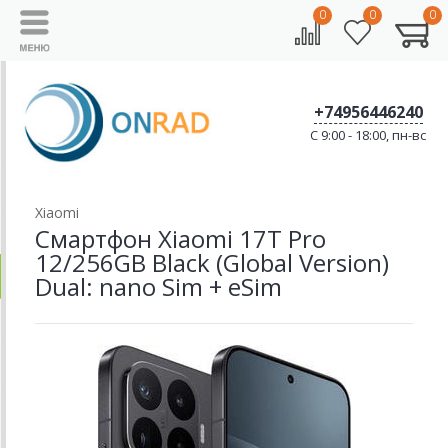
0
0
0
+74956446240
C 9:00 - 18:00, пн-вс
Xiaomi
Смартфон Xiaomi 17T Pro
12/256GB Black (Global Version)
Dual: nano Sim + eSim