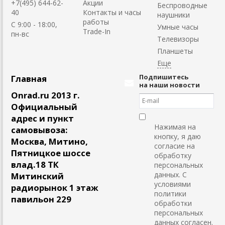
+7(495) 644-62-
Акции
Беспроводные
40
Контакты и часы
наушники
работы
C 9:00 - 18:00,
Умные часы
Trade-In
пн-вс
Телевизоры
Планшеты
Подпишитесь
Главная
на наши новости
Onrad.ru 2013 г.
Официальный
адрес и пункт
Нажимая на
самовывоза:
кнопку, я даю
Москва, Митино,
согласие на
Пятницкое шоссе
обработку
влад.18 ТК
персональных
данных. С
Митинский
условиями
радиорынок 1 этаж
политики
павильон 229
обработки
персональных
данных согласен.