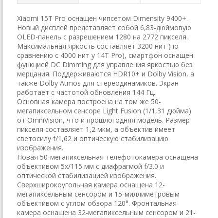
Xiaomi 15T Pro оснащен чипсетом Dimensity 9400+.
Новый дисплей представляет собой 6,83-дюймовую
OLED-панель с разрешением 1280 на 2772 пикселя.
Максимальная яркость составляет 3200 нит (по
сравнению с 4000 нит у 14T Pro), смартфон оснащен
функцией DC Dimming для управления яркостью без
мерцания. Поддерживаются HDR10+ и Dolby Vision, а
также Dolby Atmos для стереодинамиков. Экран
работает с частотой обновления 144 Гц.
Основная камера построена на том же 50-
мегапиксельном сенсоре Light Fusion (1/1,31 дюйма)
от OmniVision, что и прошлогодняя модель. Размер
пикселя составляет 1,2 мкм, а объектив имеет
светосилу f/1,62 и оптическую стабилизацию
изображения.
Новая 50-мегапиксельная телефотокамера оснащена
объективом 5x/115 мм с диафрагмой f/3.0 и
оптической стабилизацией изображения.
Сверхширокоугольная камера оснащена 12-
мегапиксельным сенсором и 15-миллиметровым
объективом с углом обзора 120°. Фронтальная
камера оснащена 32-мегапиксельным сенсором и 21-