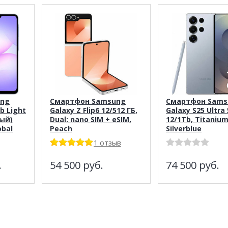
ung
Смартфон Samsung
Смартфон Sams
b Light
Galaxy Z Flip6 12/512 ГБ,
Galaxy S25 Ultra
вый)
Dual: nano SIM + eSIM,
12/1Tb, Titaniu
obal
Peach
Silverblue
1 отзыв
.
54 500
руб.
74 500
руб.