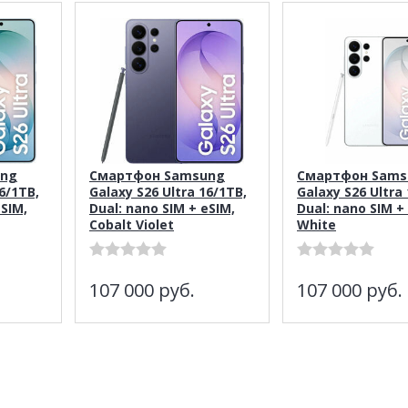
ung
Смартфон Samsung
Смартфон Sams
6/1TB,
Galaxy S26 Ultra 16/1TB,
Galaxy S26 Ultra
eSIM,
Dual: nano SIM + eSIM,
Dual: nano SIM +
Cobalt Violet
White
107 000
руб.
107 000
руб.