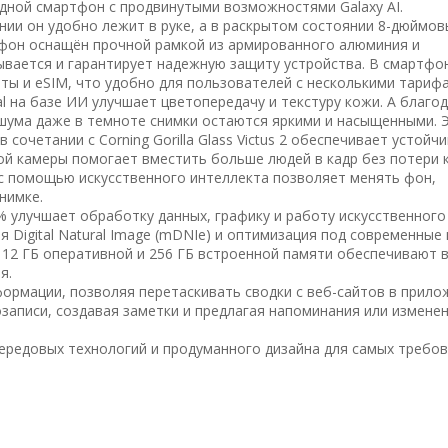
адной смартфон с продвинутыми возможностями Galaxy AI.
нии он удобно лежит в руке, а в раскрытом состоянии 8-дюймов
тфон оснащён прочной рамкой из армированного алюминия и
ывается и гарантирует надежную защиту устройства. В смартфо
ты и eSIM, что удобно для пользователей с несколькими тариф
l на базе ИИ улучшает цветопередачу и текстуру кожи. А благо
шума даже в темноте снимки остаются яркими и насыщенными. 
в сочетании с Corning Gorilla Glass Victus 2 обеспечивает устойч
й камеры помогает вместить больше людей в кадр без потери к
 с помощью искусственного интеллекта позволяет менять фон,
нимке.
8% улучшает обработку данных, графику и работу искусственного
я Digital Natural Image (mDNIe) и оптимизация под современные
 12 ГБ оперативной и 256 ГБ встроенной памяти обеспечивают 
я.
формации, позволяя перетаскивать сводки с веб-сайтов в прило
озаписи, создавая заметки и предлагая напоминания или изменен
передовых технологий и продуманного дизайна для самых требо