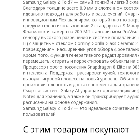
Samsung Galaxy Z Fold7 — самый тонкий и лёгкий скл
Благодаря толщине всего 8,9 мм в сложенном состоя
идеально подходит для работы и развлечений. Смар
инновационным Flex шарниром, который плотно закр
предусмотрено использование 2 стандартных SIM-кар
Флагманская камера на 200 МП с алгоритмом ProVisua
сенсору высокого разрешения и системе подавления 
Гц с защитным стеклом Corning Gorilla Glass Ceramic 2 
повреждениям. Расширенный угол обзора фронтально
Кроме того, функция генеративного редактирования
перемещать, стирать и корректировать объекты на с
Процессор нового поколения Snapdragon 8 Elite на 3
интеллекта. Поддержка трассировки лучей, технологи
выводит игровой процесс на новый уровень. Объем в
производительность и достаточно места для хранени
Смарт-ассистент Galaxy AI упрощает организацию ин
Notes для хранения, а также он транскрибирует ауди
расписании на основе содержания.
Samsung Galaxy Z Fold7 — это идеальное сочетание 
пользователей.
С этим товаром покупают