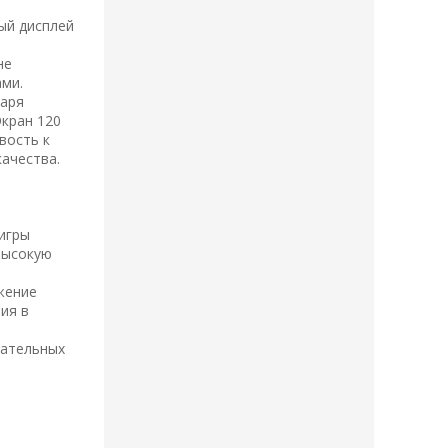
ый дисплей
не
ами.
даря
Экран 120
ивость к
ачества.
 игры
высокую
жение
ия в
вательных