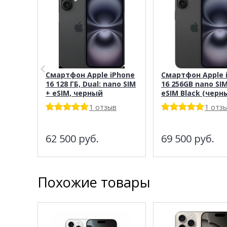
Смартфон Apple iPhone
Смартфон Apple 
16 128 ГБ, Dual: nano SIM
16 256GB nano SIM
+ eSIM, черный
eSIM Black (черн
1 отзыв
1 отз
62 500
руб.
69 500
руб.
Похожие товары