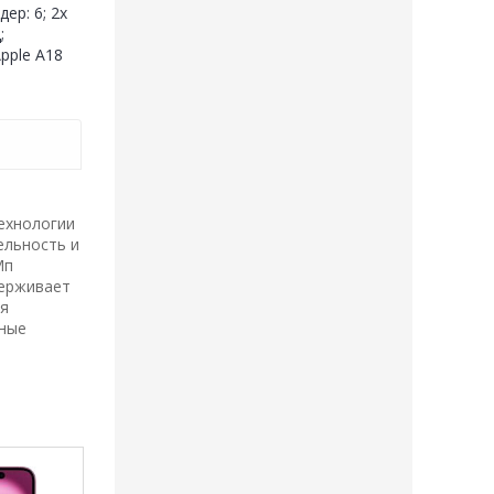
ер: 6; 2x
;
pple A18
технологии
ельность и
Мп
держивает
ля
нные