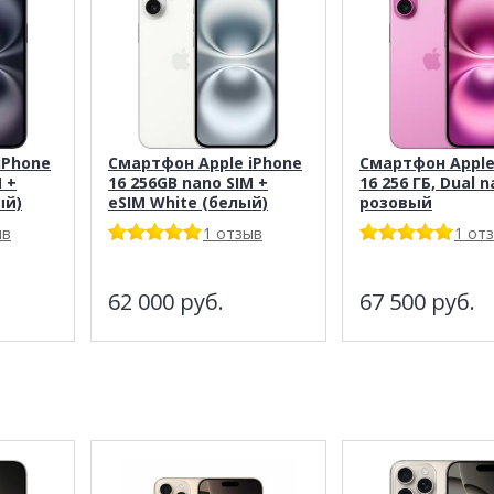
iPhone
Смартфон Apple iPhone
Смартфон Apple
 +
16 256GB nano SIM +
16 256 ГБ, Dual n
ый)
eSIM White (белый)
розовый
ыв
1 отзыв
1 от
62 000
руб.
67 500
руб.