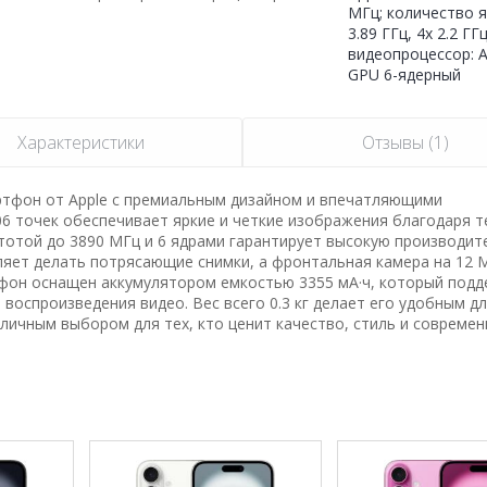
МГц; количество яд
3.89 ГГц, 4x 2.2 ГГц
видеопроцессор: A
GPU 6-ядерный
Характеристики
Отзывы (1)
артфон от Apple с премиальным дизайном и впечатляющими
206 точек обеспечивает яркие и четкие изображения благодаря 
астотой до 3890 МГц и 6 ядрами гарантирует высокую производит
ляет делать потрясающие снимки, а фронтальная камера на 12 
тфон оснащен аккумулятором емкостью 3355 мА·ч, который под
воспроизведения видео. Вес всего 0.3 кг делает его удобным д
тличным выбором для тех, кто ценит качество, стиль и совреме